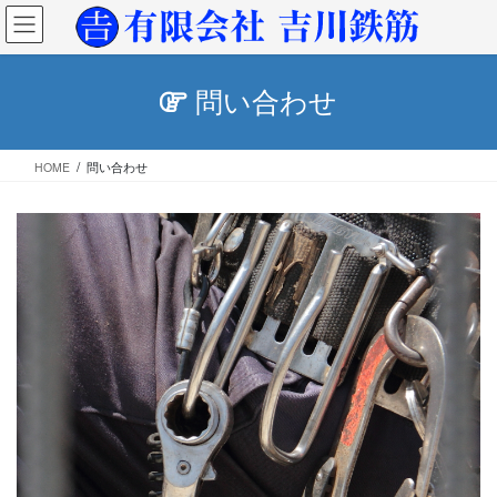
コ
ナ
ン
ビ
テ
ゲ
ン
ー
問い合わせ
ツ
シ
へ
ョ
ス
ン
HOME
問い合わせ
キ
に
ッ
移
プ
動