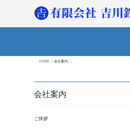
コ
ナ
ン
ビ
テ
ゲ
ン
ー
ツ
シ
へ
ョ
ス
ン
キ
に
ッ
移
HOME
会社案内
プ
動
会社案内
ご挨拶