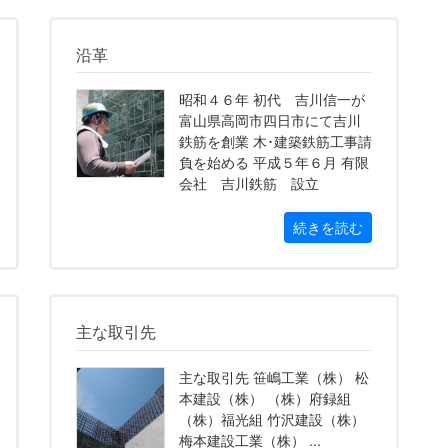
沿革
昭和４６年 初代 吉川信一が
富山県高岡市四日市にて吉川
鉄筋を創業 木･建築鉄筋工事請
負を始める 平成５年６月 有限
会社 吉川鉄筋 設立
続きを読む
主な取引先
主な取引先 笹嶋工業（株） 松
本建設（株） （株）府録組
（株）福光組 竹沢建設（株）
梅本建設工業（株） ...